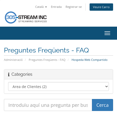
Català
Entrada
Registrar-se
Veure Carro
Canv
la
nave
Preguntes Freqüents - FAQ
Administració
Preguntes Freqüents - FAQ
Hospeda Web Compartido
Categories