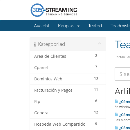
Avaleht
Kauplus
Teated
Teadmist
Te
Kategooriad
2
Area de Clientes
Portaali a
7
Cpanel
13
Dominios Web
Arti
11
Facturación y Pagos
6
Ftp
¿Cómo
En windows
12
General
¿Cómo
Los planes
6
Hospeda Web Compartido
¿Cómo