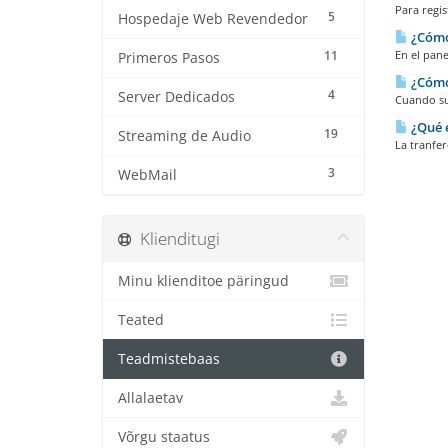
Para regis
5
Hospedaje Web Revendedor
¿Cómo 
11
En el pane
Primeros Pasos
¿Cómo 
4
Server Dedicados
Cuando su 
¿Qué e
19
Streaming de Audio
La tranfer
3
WebMail
Klienditugi
Minu klienditoe päringud
Teated
Teadmistebaas
Allalaetav
Võrgu staatus