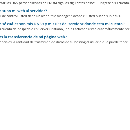
trar los DNS personalizados en ENOM siga los siguientes pasos: - Ingrese a su cuenta..
subo mi web al servidor?
l de control usted tiene un icono "file manager " desde el usted puede subir sus...
sé cuáles son mis DNS's y mis IP's del servidor donde esta mi cuenta?
cuenta de hospedaje en Server Cristiano, Inc. es activada usted automáticamente reci
s la transferencia de mi página web?
encia es la cantidad de trasmisión de datos de su hosting al usuario que puede tener..