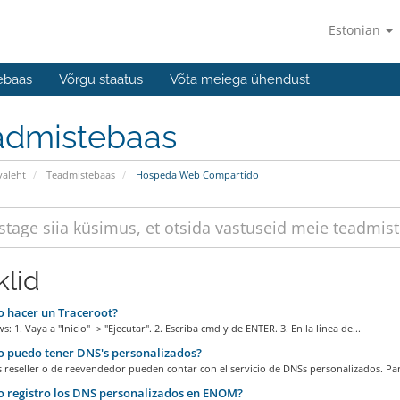
Estonian
ebaas
Võrgu staatus
Võta meiega ühendust
admistebaas
valeht
Teadmistebaas
Hospeda Web Compartido
klid
 hacer un Traceroot?
: 1. Vaya a "Inicio" -> "Ejecutar". 2. Escriba cmd y de ENTER. 3. En la línea de...
 puedo tener DNS's personalizados?
 reseller o de reevendedor pueden contar con el servicio de DNSs personalizados. Par
 registro los DNS personalizados en ENOM?