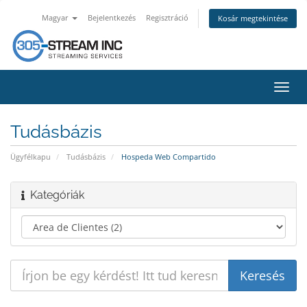
Magyar
Bejelentkezés
Regisztráció
Kosár megtekintése
Váltá
a
navig
Tudásbázis
Ügyfélkapu
Tudásbázis
Hospeda Web Compartido
Kategóriák