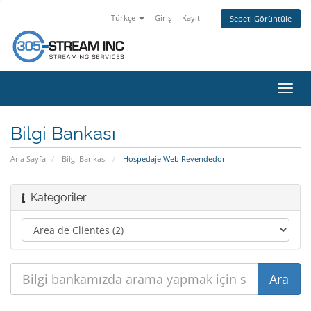
Türkçe
Giriş
Kayıt
Sepeti Görüntüle
Gezi
değiş
Bilgi Bankası
Ana Sayfa
Bilgi Bankası
Hospedaje Web Revendedor
Kategoriler