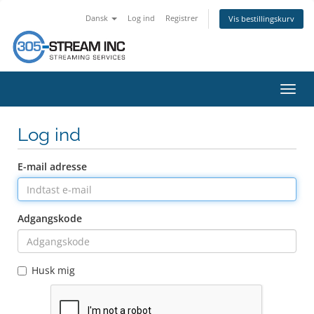
Dansk
Log ind
Registrer
Vis bestillingskurv
Skift
navig
Log ind
E-mail adresse
Adgangskode
Husk mig