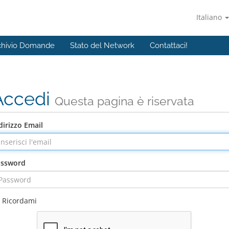
Italiano
chivio Domande
Stato del Network
Contattaci!
Accedi
Questa pagina è riservata
dirizzo Email
assword
Ricordami