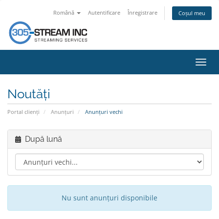
Română
Autentificare
Înregistrare
Coșul meu
Navi
Toggl
Noutăți
Portal clienți
Anunțuri
Anunțuri vechi
După lună
Nu sunt anunțuri disponibile