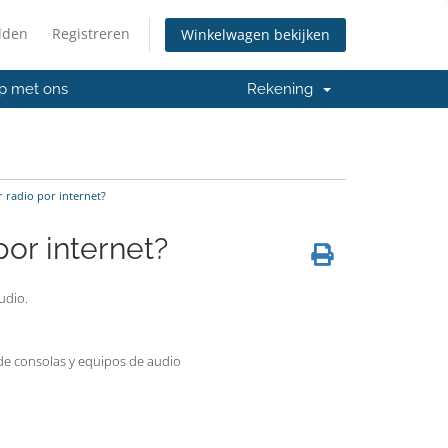
lden
Registreren
Winkelwagen bekijken
p met ons
Rekening
 radio por internet?
por internet?
udio.
 de consolas y equipos de audio