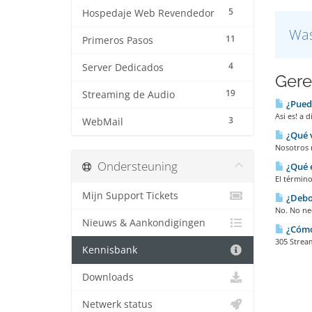
5
Hospedaje Web Revendedor
Was
11
Primeros Pasos
4
Server Dedicados
Gere
19
Streaming de Audio
¿Puedo
Asi es! a 
3
WebMail
¿Qué v
Nosotros 
Ondersteuning
¿Qué e
El término
Mijn Support Tickets
¿Debo 
No. No ne
Nieuws & Aankondigingen
¿Cómo 
305 Stream
Kennisbank
Downloads
Netwerk status