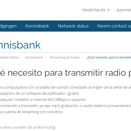
Nederlands
Aanme
digingen
Kennisbank
Netwerk status
Neem contact o
nnisbank
ysteem Home
Kennisbank
Streaming de Audio
¿Qué necesito para transmitir
é necesito para transmitir radio 
a computadora con la tarjeta de sonido conectado al origen de la señal de a
stalacíon de un software decodificador.
(gratís)
alquier conexión a internet 64/128kbps o superior
 contenido a transmitir, ya sea: mp3, grabación, o audio externo proveniente
a cuenta de streaming con nosotros
ruikers vonden dit artikel nuttig