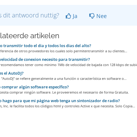
 dit antwoord nuttig?
Ja
Nee
lateerde artikelen
 transmitir todo el dia y todos los dias del alto?
diferencia de otros proveedores los cuales solo permitentransmitir a su clientes...
elocidad de conexion necesito para transmitir?
recomendamos tener como minimo 1Mb de velocidad de bajada con 128 kbps de subida
s el AutoDJ?
 "AutoDJ" se refiere generalmente a una función o característica en software o...
comprar algún software especí­fico?
cesita comprar ningún software. Le proveeremos el necesario de forma Gratuita.
hago para que mi página web tenga un sintonizador de radio?
, Inc. le facilita todos los códigos html y controles Active x que necesita. Solo Copia...