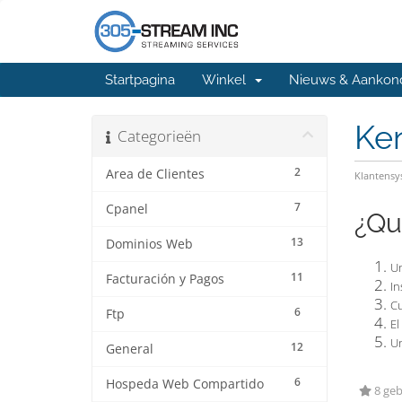
Startpagina
Winkel
Nieuws & Aankon
Ke
Categorieën
2
Area de Clientes
Klantens
7
Cpanel
¿Qu
13
Dominios Web
Un
11
Facturación y Pagos
In
Cu
6
Ftp
El
Un
12
General
6
Hospeda Web Compartido
8 geb