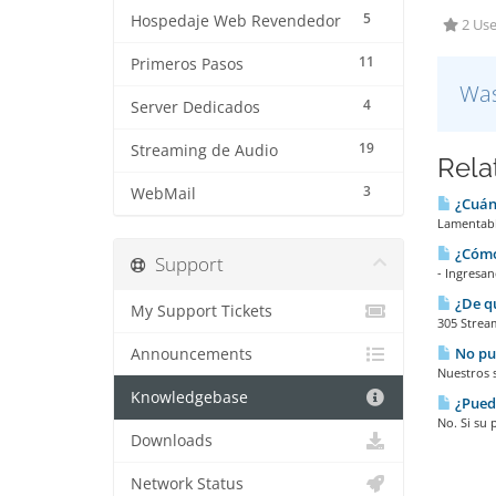
5
Hospedaje Web Revendedor
2 Use
11
Primeros Pasos
Was
4
Server Dedicados
19
Streaming de Audio
Rela
3
WebMail
¿Cuánd
Lamentabl
¿Cómo 
Support
- Ingresan
¿De qu
My Support Tickets
305 Stream
No pue
Announcements
Nuestros s
Knowledgebase
¿Puedo
No. Si su 
Downloads
Network Status