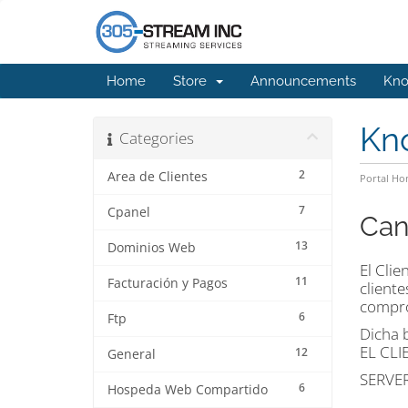
Home
Store
Announcements
Kno
Kn
Categories
2
Area de Clientes
Portal H
7
Cpanel
Can
13
Dominios Web
El Clie
11
Facturación y Pagos
cliente
compro
6
Ftp
Dicha 
EL CLI
12
General
SERVER
6
Hospeda Web Compartido