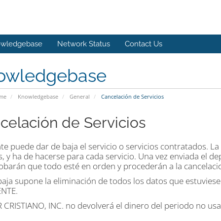
wledgebase
Network Status
Contact Us
owledgebase
ome
Knowledgebase
General
Cancelación de Servicios
celación de Servicios
nte puede dar de baja el servicio o servicios contratados. La
s, y ha de hacerse para cada servicio. Una vez enviada el d
barán que todo esté en orden y procederán a la cancelacion 
baja supone la eliminación de todos los datos que estuvies
ENTE.
 CRISTIANO, INC. no devolverá el dinero del periodo no usa