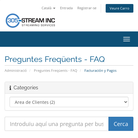
Català
Entrada
Registrar-se
Veure Carro
Canv
la
nave
Preguntes Freqüents - FAQ
Administració
Preguntes Freqüents - FAQ
Facturación y Pagos
Categories