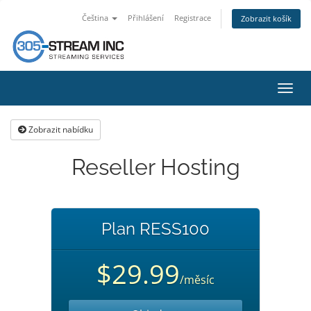
Čeština
Přihlášení
Registrace
Zobrazit košík
Přep
navig
Zobrazit nabídku
Reseller Hosting
Plan RESS100
$29.99
/měsíc