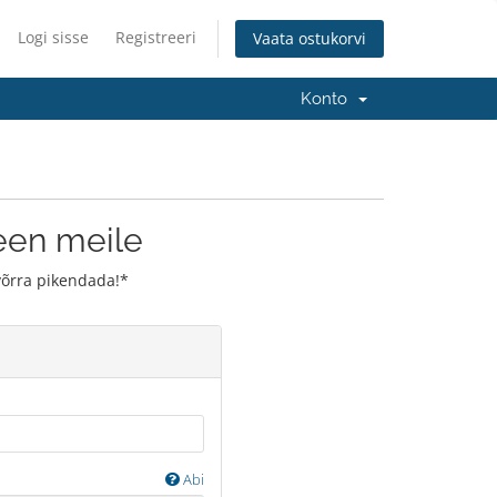
Logi sisse
Registreeri
Vaata ostukorvi
Konto
en meile
võrra pikendada!*
Abi