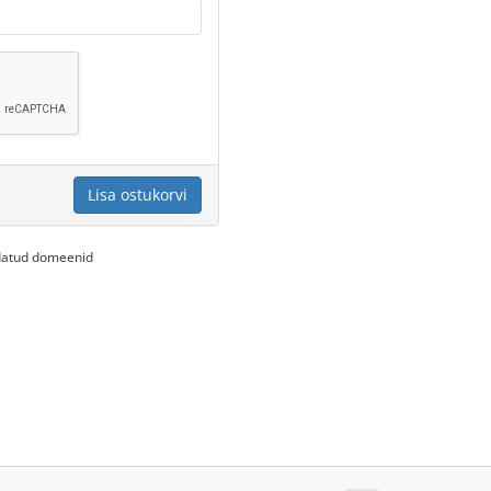
Lisa ostukorvi
endatud domeenid