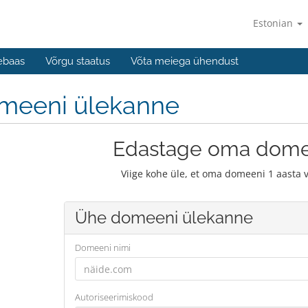
Estonian
ebaas
Võrgu staatus
Võta meiega ühendust
meeni ülekanne
Edastage oma dome
Viige kohe üle, et oma domeeni 1 aasta 
Ühe domeeni ülekanne
Domeeni nimi
Autoriseerimiskood