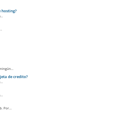
e hosting?
..
..
ningún...
jeta de credito?
..
..
. Por...