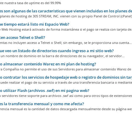
te nuestra tasa de uptime es del 99.99%
s son algunas de las caracteristicas que vienen incluidas en los planes d
planes de hosting de 305 STREAM, INC. vienen con su propio Panel de Control (cPanel).
e tiempo estará listo mi Espacio Web?
 Web Hosting estará activado de forma instantánea si el pago se realiza con tarjeta de.
en acceso Telnet o Shell?
entas no incluyen acceso a Telnet o Shell; sin embargo, se le proporciona una cuenta...
e veo un listado de directorios cuando ingreso a mi sitio web?
r un nombre de dominio en la barra de direcciones de su navegador, el servidor...
 almacenar contenido Warez en mi plan de hosting?
ra Compañia no permite el uso de sus Servidores para almacenar contenido Warez de 
 contratar los servicios de hospedaje web o registro de dominios sin tar
puede realizar el pago de su servicio a través de una transferencia bancaria o mediante.
 utilizar Flash (archivos .swf) en mi pagina web?
o servidores tiene soporte para archivos .swf asi como para otros tipos de extensiones.
s la transferencia mensual y como me afecta?
erencia mensual es la cantidad de datos descargada mensualmente desde su página web