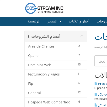
روحات
أخبار وإعلانات
المتجر
الرئيسية
حات
أقسام الشروحات
2
Area de Clientes
ابة الرئيسية
7
Cpanel
13
Dominios Web
الات
11
Facturación y Pagos
6
Ftp
Preci
El precio 
12
General
¿Coloc
No, nuest
6
Hospeda Web Compartido
¿Cual 