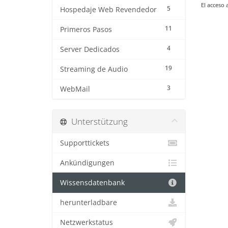
El acceso 
5
Hospedaje Web Revendedor
11
Primeros Pasos
4
Server Dedicados
19
Streaming de Audio
3
WebMail
Unterstützung
Supporttickets
Ankündigungen
Wissensdatenbank
herunterladbare
Netzwerkstatus