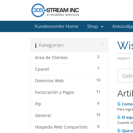
Kundencenter Home
Shop
Ankündig
Wi
Kategorien
2
Area de Clientes
Support
7
Cpanel
13
Dominios Web
Arti
11
Facturación y Pagos
6
Ftp
Como i
Para ingre
12
General
El esp
Cuando cre
6
Hospeda Web Compartido
Que es