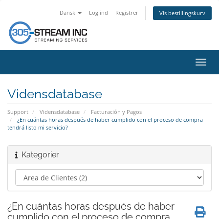
Dansk
Log ind
Registrer
Vis bestillingskurv
Skift
navig
Vidensdatabase
Support
Vidensdatabase
Facturación y Pagos
¿En cuántas horas después de haber cumplido con el proceso de compra
tendrá listo mi servicio?
Kategorier
¿En cuántas horas después de haber
cumplido con el proceso de compra