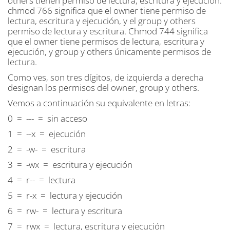
others tienen permiso de lectura, escritura y ejecución.
chmod 766 significa que el owner tiene permiso de
lectura, escritura y ejecución, y el group y others
permiso de lectura y escritura. Chmod 744 significa
que el owner tiene permisos de lectura, escritura y
ejecución, y group y others únicamente permisos de
lectura.
Como ves, son tres dígitos, de izquierda a derecha
designan los permisos del owner, group y others.
Vemos a continuación su equivalente en letras:
0 = --- = sin acceso
1 = --x = ejecución
2 = -w- = escritura
3 = -wx = escritura y ejecución
4 = r-- = lectura
5 = r-x = lectura y ejecución
6 = rw- = lectura y escritura
7 = rwx = lectura, escritura y ejecución