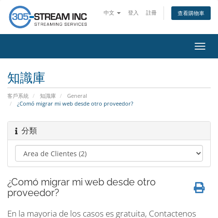
中文
登入
註冊
查看購物車
切
換
導
知識庫
覽
客戶系統
知識庫
General
¿Comó migrar mi web desde otro proveedor?
分類
¿Comó migrar mi web desde otro
proveedor?
En la mayoria de los casos es gratuita, Contactenos