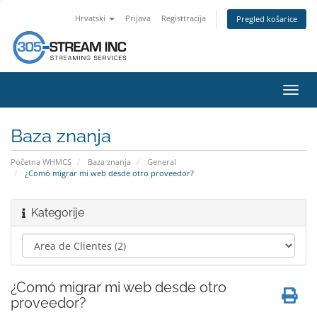
Hrvatski
Prijava
Registtracija
Pregled košarice
Preba
navig
Baza znanja
Početna WHMCS
Baza znanja
General
¿Comó migrar mi web desde otro proveedor?
Kategorije
¿Comó migrar mi web desde otro
proveedor?