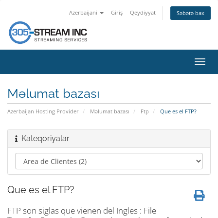
Azerbaijani
Giriş
Qeydiyyat
Səbətə bax
Naviq
keçid
Məlumat bazası
Azerbaijan Hosting Provider
Məlumat bazası
Ftp
Que es el FTP?
Kateqoriyalar
Que es el FTP?
FTP son siglas que vienen del Ingles : File