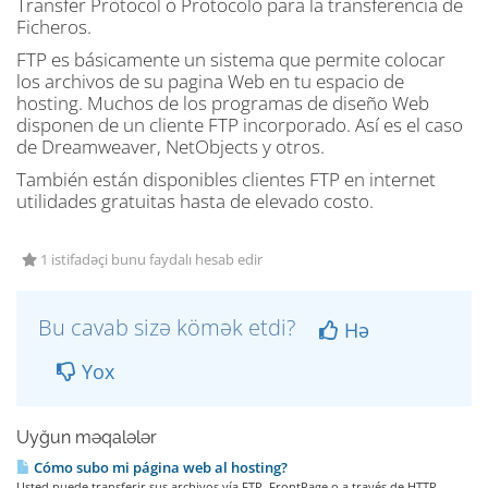
Transfer Protocol o Protocolo para la transferencia de
Ficheros.
FTP es básicamente un sistema que permite colocar
los archivos de su pagina Web en tu espacio de
hosting. Muchos de los programas de diseño Web
disponen de un cliente FTP incorporado. Así es el caso
de Dreamweaver, NetObjects y otros.
También están disponibles clientes FTP en internet
utilidades gratuitas hasta de elevado costo.
1 istifadəçi bunu faydalı hesab edir
Bu cavab sizə kömək etdi?
Hə
Yox
Uyğun məqalələr
Cómo subo mi página web al hosting?
Usted puede transferir sus archivos vía FTP, FrontPage o a través de HTTP,