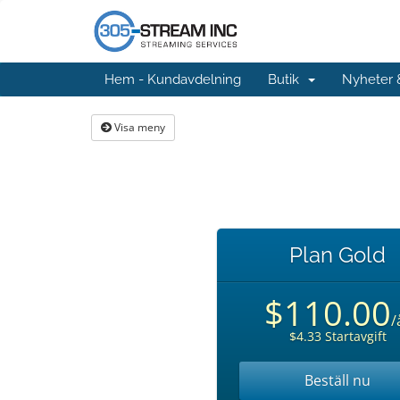
Hem - Kundavdelning
Butik
Nyheter
Visa meny
Plan Gold
$110.00
/
$4.33 Startavgift
Beställ nu