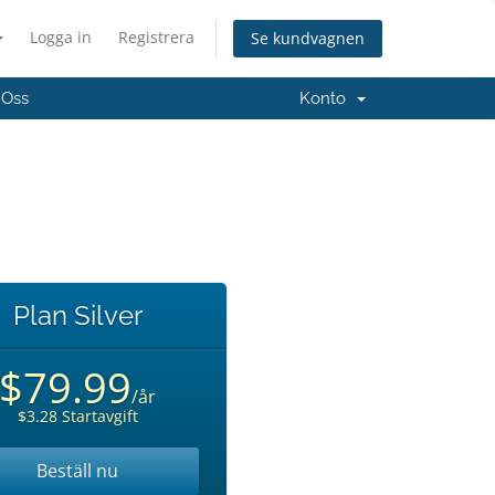
Logga in
Registrera
Se kundvagnen
 Oss
Konto
Plan Silver
$79.99
/år
$3.28 Startavgift
Beställ nu