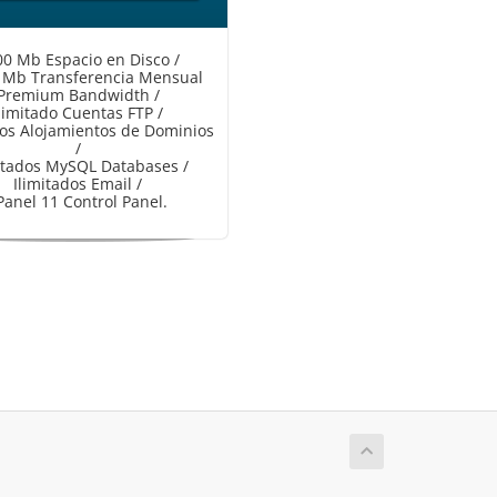
0 Mb Espacio en Disco /
 Mb Transferencia Mensual
Premium Bandwidth /
limitado Cuentas FTP /
dos Alojamientos de Dominios
/
itados MySQL Databases /
Ilimitados Email /
Panel 11 Control Panel.