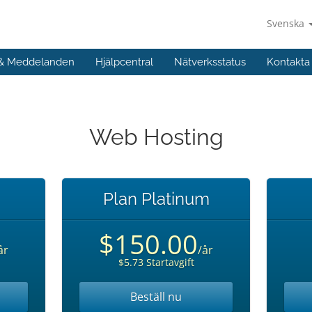
Svenska
 & Meddelanden
Hjälpcentral
Nätverksstatus
Kontakta
Web Hosting
Plan Platinum
$150.00
år
/år
$5.73 Startavgift
Beställ nu