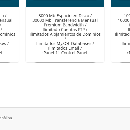
co /
3000 Mb Espacio en Disco /
100
ensual
30000 Mb Transferencia Mensual
10000
/
Premium Bandwidth /
 /
Ilimitado Cuentas FTP /
I
Dominios
Ilimitados Alojamientos de Dominios
Ilimita
/
ses /
Ilimitados MySQL Databases /
Ilim
Ilimitados Email /
l.
cPanel 11 Control Panel.
c
ehållna.