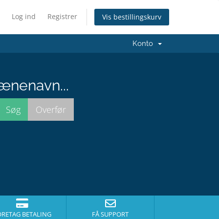
Log ind
Registrer
Vis bestillingskurv
Konto
ænenavn...
ORETAG BETALING
FÅ SUPPORT