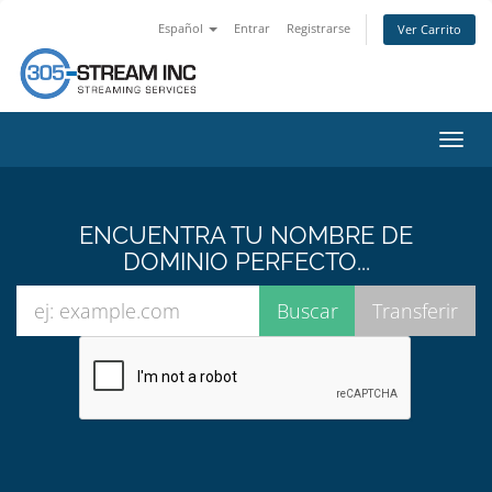
Español
Entrar
Registrarse
Ver Carrito
Alter
Nave
ENCUENTRA TU NOMBRE DE
DOMINIO PERFECTO...