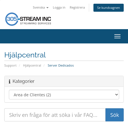
Svenska
Logga in
Registrera
Se kundvagnen
Växla
navig
Hjälpcentral
Support
Hjälpcentral
Server Dedicados
Kategorier