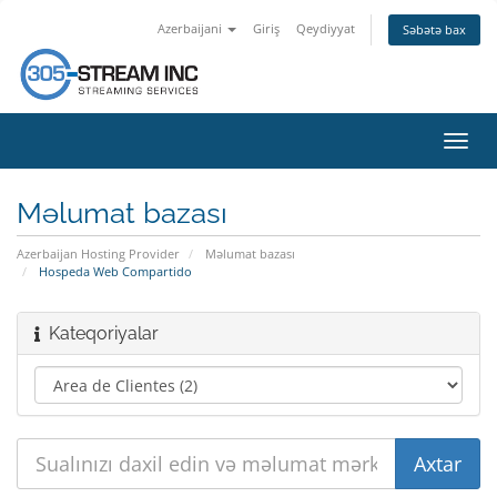
Azerbaijani
Giriş
Qeydiyyat
Səbətə bax
Naviq
keçid
Məlumat bazası
Azerbaijan Hosting Provider
Məlumat bazası
Hospeda Web Compartido
Kateqoriyalar