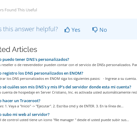
rs Found This Useful
 this answer helpful?
Yes
No
ted Articles
 puedo tener DNS's personalizados?
 reseller o de reevendedor pueden contar con el servicio de DNSs personalizados. Par
 registro los DNS personalizados en ENOM?
trar los DNS personalizados en ENOM siga los siguientes pasos: - Ingrese a su cuenta..
sé cuáles son mis DNS's y mis IP's del servidor donde esta mi cuenta?
cuenta de hospedaje en Server Cristiano, Inc. es activada usted automáticamente reci
 hacer un Traceroot?
: 1. Vaya a "Inicio" -> "Ejecutar". 2. Escriba cmd y de ENTER. 3. En la línea de...
subo mi web al servidor?
l de control usted tiene un icono "file manager " desde el usted puede subir sus...