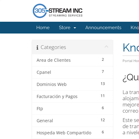
Home
Store
Announcements
Kno
Kn
Categories
2
Area de Clientes
Portal H
7
Cpanel
¿Qu
13
Dominios Web
La tran
11
Facturación y Pagos
alojam
mejores
6
Ftp
correo 
Este s
12
General
de tran
a nive
6
Hospeda Web Compartido