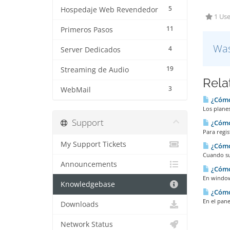
5
Hospedaje Web Revendedor
1 Use
11
Primeros Pasos
Was
4
Server Dedicados
19
Streaming de Audio
Rela
3
WebMail
¿Cómo
Los planes
Support
¿Cómo
Para regis
My Support Tickets
¿Cómo 
Cuando su 
Announcements
¿Cómo
En windows
Knowledgebase
¿Cómo 
En el pane
Downloads
Network Status