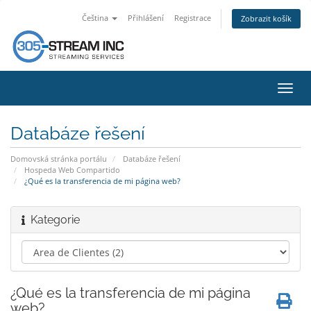
Čeština
Přihlášení
Registrace
Zobrazit košík
Přep
navig
Databáze řešení
Domovská stránka portálu
Databáze řešení
Hospeda Web Compartido
¿Qué es la transferencia de mi página web?
Kategorie
¿Qué es la transferencia de mi página
web?