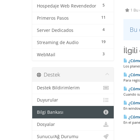
5
Hospedaje Web Revendedor
1 Bu 
11
Primeros Pasos
Bu 
4
Server Dedicados
19
Streaming de Audio
İlgil
3
WebMail
¿Cómo
Los planes
Destek
¿Cómo
Para regis
Destek Bildirimlerim
¿Cómo 
Cuando su 
Duyurular
¿Cómo
En windows
Bilgi Bankası
¿Cómo 
En el pane
Dosyalar
Sunucu/Ağ Durumu