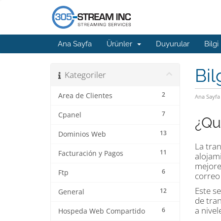
Ana Sayfa
Ürünler
Duyurular
Bilgi
Bil
Kategoriler
2
Area de Clientes
Ana Sayfa
7
Cpanel
¿Qu
13
Dominios Web
La tran
11
Facturación y Pagos
alojam
mejores
6
Ftp
correo 
Este s
12
General
de tran
a nive
6
Hospeda Web Compartido