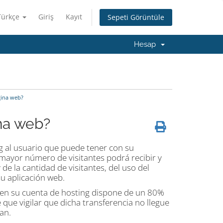
Türkçe
Giriş
Kayıt
Sepeti Görüntüle
Hesap
gina web?
ina web?
ng al usuario que puede tener con su
 mayor número de visitantes podrá recibir y
e la cantidad de visitantes, del uso del
su aplicación web.
0 en su cuenta de hosting dispone de un 80%
 que vigilar que dicha transferencia no llegue
an.