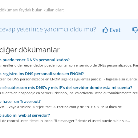
dökümanı faydalı bulan kullanıcılar:
cevap yeterince yardımcı oldu mu?
Evet
i diğer dökümanlar
 puedo tener DNS's personalizados?
 reseller o de reevendedor pueden contar con el servicio de DNSs personalizados. Par
 registro los DNS personalizados en ENOM?
trar los DNS personalizados en ENOM siga los siguientes pasos: - Ingrese a su cuenta..
sé cuáles son mis DNS's y mis IP's del servidor donde esta mi cuenta?
cuenta de hospedaje en Server Cristiano, Inc. es activada usted automáticamente reci
 hacer un Traceroot?
: 1. Vaya a "Inicio" -> "Ejecutar". 2. Escriba cmd y de ENTER. 3. En la línea de...
subo mi web al servidor?
l de control usted tiene un icono "file manager " desde el usted puede subir sus...