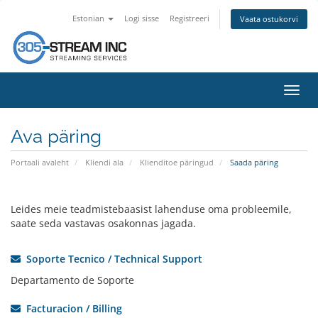
Estonian
Logi sisse
Registreeri
Vaata ostukorvi
Lülit
navig
Ava päring
Portaali avaleht
Kliendi ala
Klienditoe päringud
Saada päring
Leides meie teadmistebaasist lahenduse oma probleemile,
saate seda vastavas osakonnas jagada.
Soporte Tecnico / Technical Support
Departamento de Soporte
Facturacion / Billing