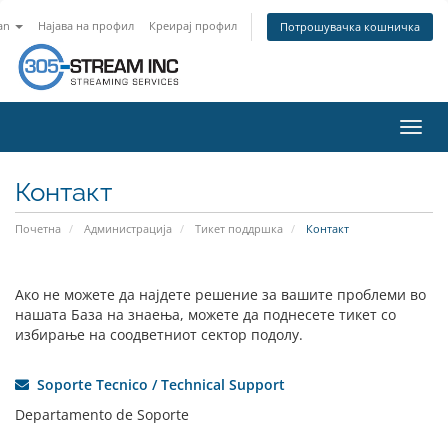
an
Најава на профил
Креирај профил
Потрошувачка кошничка
Вклу
ја
нави
Контакт
Почетна
Администрација
Тикет поддршка
Контакт
Ако не можете да најдете решение за вашите проблеми во
нашата База на знаења, можете да поднесете тикет со
избирање на соодветниот сектор подолу.
Soporte Tecnico / Technical Support
Departamento de Soporte