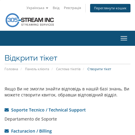
Українська
Вхід
Реєстрація
Переглянути кошик
Пере
наві
Відкрити тікет
Головна
Панель клієнта
Система тікетів
Створити тікет
Якщо Ви не змогли знайти відповідь в нашій базі знань, Ви
можете створити квиток, обравши відповідний відділ.
Soporte Tecnico / Technical Support
Departamento de Soporte
Facturacion / Billing